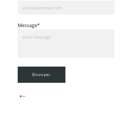
Message*
Envoyer
←
Yokamon France SARL
315 rue André Philip